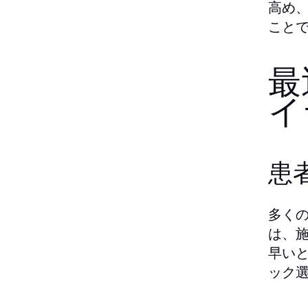
高め
こと
最
イ
患
多く
は、
早い
ック