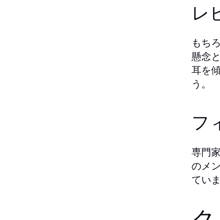
レ
もち
懸念
耳を
う。
フ
専門
のメ
てい