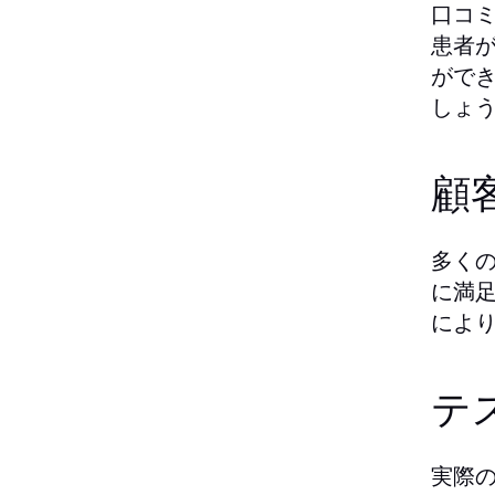
口コ
患者
がで
しょ
顧
多く
に満
によ
テ
実際