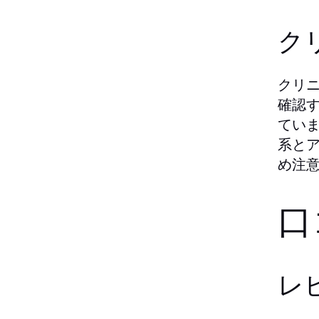
ク
クリ
確認
てい
系と
め注
口
レ