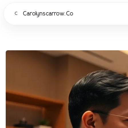
Carolynscarrow.Co
C